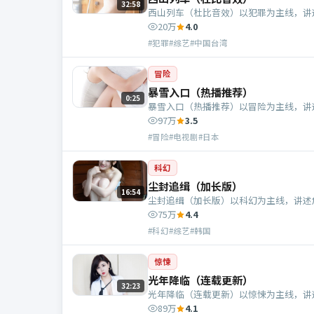
32:58
西山列车（杜比音效）以犯罪为主线，讲
20万
4.0
#犯罪#综艺#中国台湾
冒险
暴雪入口（热播推荐）
0:25
暴雪入口（热播推荐）以冒险为主线，讲
97万
3.5
#冒险#电视剧#日本
科幻
尘封追缉（加长版）
16:54
尘封追缉（加长版）以科幻为主线，讲述
75万
4.4
#科幻#综艺#韩国
惊悚
光年降临（连载更新）
32:23
光年降临（连载更新）以惊悚为主线，讲
89万
4.1