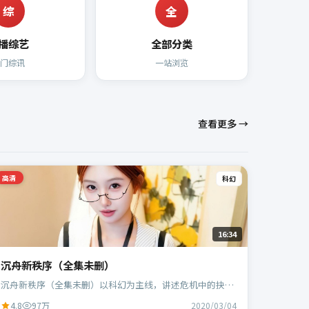
综
全
播综艺
全部分类
热门综讯
一站浏览
查看更多 →
高清
科幻
16:34
沉舟新秩序（全集未删）
沉舟新秩序（全集未删）以科幻为主线，讲述危机中的抉择
与人物成长；中国台湾班底，郭帆执导，周冬雨、白宇等主
4.8
97万
2020/03/04