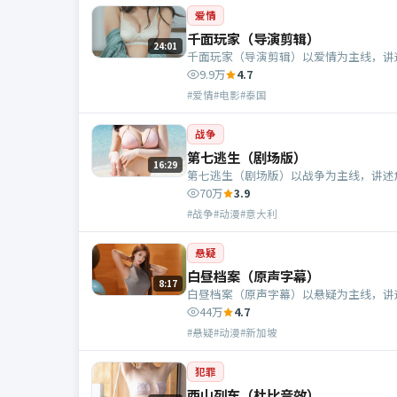
爱情
千面玩家（导演剪辑）
24:01
千面玩家（导演剪辑）以爱情为主线，讲
9.9万
4.7
#爱情#电影#泰国
战争
第七逃生（剧场版）
16:29
第七逃生（剧场版）以战争为主线，讲述
70万
3.9
#战争#动漫#意大利
悬疑
白昼档案（原声字幕）
8:17
白昼档案（原声字幕）以悬疑为主线，讲
44万
4.7
#悬疑#动漫#新加坡
犯罪
西山列车（杜比音效）