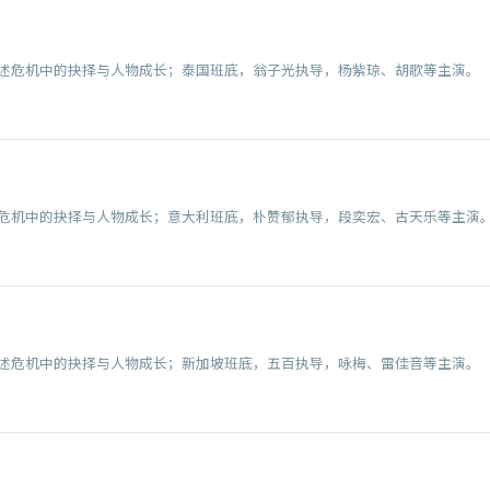
述危机中的抉择与人物成长；泰国班底，翁子光执导，杨紫琼、胡歌等主演。
危机中的抉择与人物成长；意大利班底，朴赞郁执导，段奕宏、古天乐等主演
述危机中的抉择与人物成长；新加坡班底，五百执导，咏梅、雷佳音等主演。