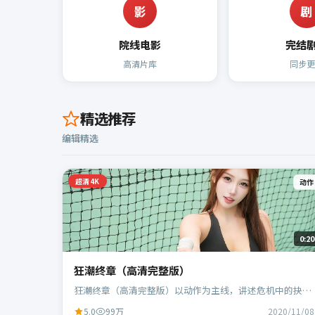
影
剧
院线电影
完结
高清片库
同步更
精选推荐
编辑精选
超清4K
动作
0:20
狂潮终章（高清完整版）
狂潮终章（高清完整版）以动作为主线，讲述危机中的抉择
与人物成长；中国大陆班底，徐克执导，段奕宏、范伟等主
5.0
99万
2020/11/08