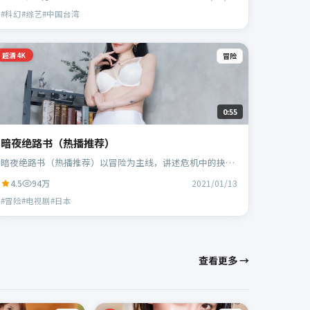
演。
#科幻#综艺#中国台湾
超清4K
冒险
0:55
暗夜绝路书（热播推荐）
暗夜绝路书（热播推荐）以冒险为主线，讲述危机中的抉择
与人物成长；日本班底，贾樟柯执导，黄政民、谭卓等主
4.5
94万
2021/01/13
演。
#冒险#电视剧#日本
查看更多 →