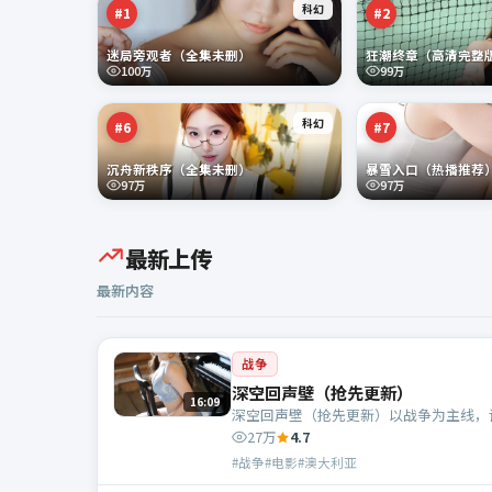
科幻
#
1
#
2
迷局旁观者（全集未删）
狂潮终章（高清完整
100万
99万
科幻
#
6
#
7
沉舟新秩序（全集未删）
暴雪入口（热播推荐
97万
97万
最新上传
最新内容
战争
深空回声壁（抢先更新）
16:09
深空回声壁（抢先更新）以战争为主线，
27万
4.7
#战争#电影#澳大利亚