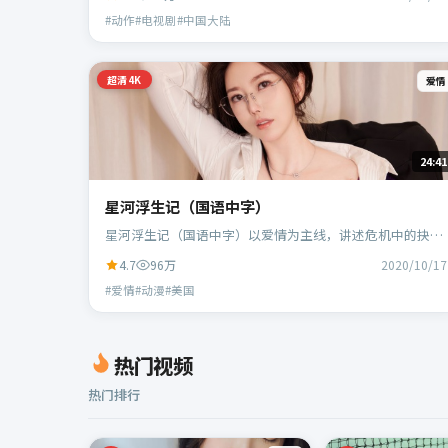
演。
#动作#电视剧#中国大陆
超清4K
爱情
24:41
星河浮生记（国语中字）
星河浮生记（国语中字）以爱情为主线，讲述危机中的抉择
与人物成长；美国班底，宁浩执导，凯特·布兰切特、蕾雅
4.7
96万
2020/10/17
·赛杜等主演。
#爱情#动漫#美国
热门视频
热门排行