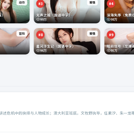
动作
爱情
#
3
#
4
版）
无声之城（国语中字）
深海失序（免费
99万
98万
冒险
爱情
#
8
#
9
）
星河浮生记（国语中字）
暗码信号（至臻
96万
95万
讲述危机中的抉择与人物成长；澳大利亚班底，文牧野执导，任素汐、朱一龙