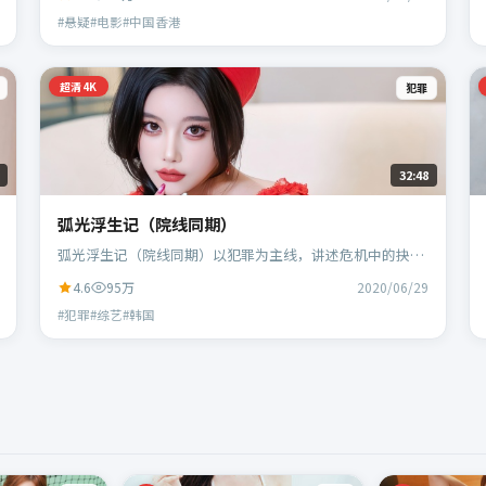
等主演。
#悬疑#电影#中国香港
超清4K
犯罪
32:48
弧光浮生记（院线同期）
弧光浮生记（院线同期）以犯罪为主线，讲述危机中的抉择
与人物成长；韩国班底，林超贤执导，胡歌、黄政民等主
4.6
95万
2020/06/29
演。
#犯罪#综艺#韩国