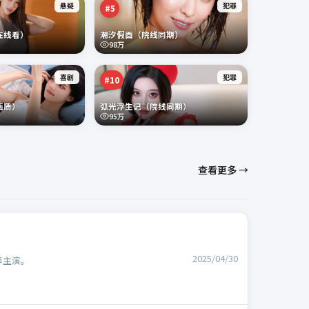
悬疑
犯罪
#
5
在线看）
潮汐假面（院线同期）
98万
喜剧
犯罪
#
10
画质）
弧光浮生记（院线同期）
95万
查看更多 →
2025/04/30
等主演。