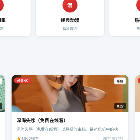
漫
剧集
经典动漫
热
新
番剧聚合
超清4K
悬疑
8:27
深海失序（免费在线看）
深海失序（免费在线看）以悬疑为主线，讲述危机中的抉择
与人物成长；中国香港班底，乌尔善执导，刘德华、段奕宏
4.9
98万
2020/07/21